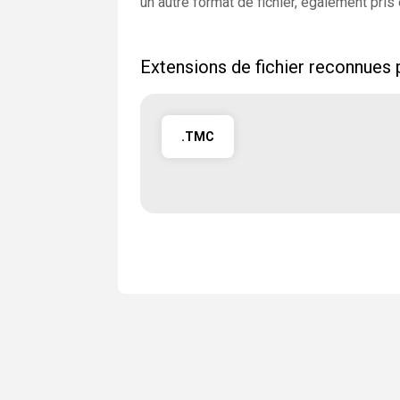
un autre format de fichier, également pri
Extensions de fichier reconnue
.TMC