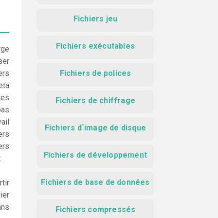
Fichiers jeu
Fichiers exécutables
rge
ser
ers
Fichiers de polices
eta
les
Fichiers de chiffrage
pas
ail
Fichiers d`image de disque
ers
ers
Fichiers de développement
.
Fichiers de base de données
tir
ier
ans
Fichiers compressés