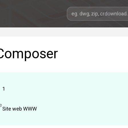
 Composer
1
e
Site web WWW