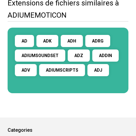
Extensions de fichiers similaires à
ADIUMEMOTICON
AD
ADK
ADH
ADRG
ADIUMSOUNDSET
ADZ
ADDIN
ADV
ADIUMSCRIPTS
ADJ
Categories