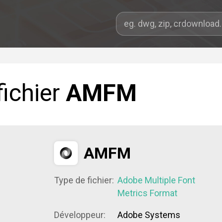
fichier
AMFM
AMFM
Type de fichier:
Adobe Multiple Font
Metrics Format
Développeur:
Adobe Systems