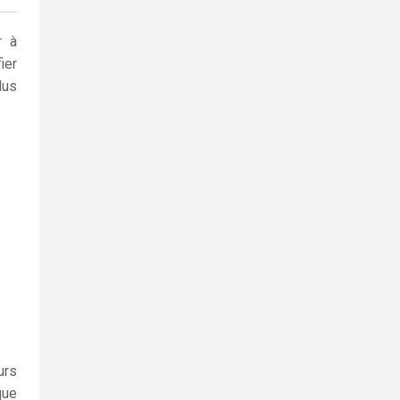
r à
ier
lus
urs
que