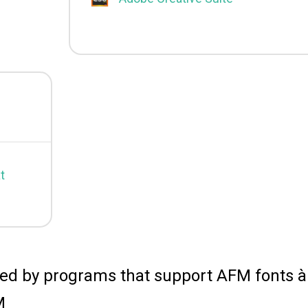
t
ced by programs that support AFM fonts à
M