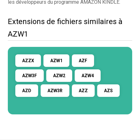
les développeurs du programme AMAZON KINDLE.
Extensions de fichiers similaires à
AZW1
AZZX
AZW1
AZF
AZW3F
AZW2
AZW4
AZD
AZW3R
AZZ
AZS