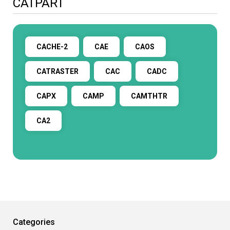
CATPART
CACHE-2
CAE
CAOS
CATRASTER
CAC
CADC
CAPX
CAMP
CAMTHTR
CA2
Categories