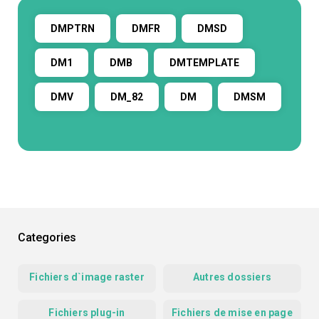
DMPTRN
DMFR
DMSD
DM1
DMB
DMTEMPLATE
DMV
DM_82
DM
DMSM
Categories
Fichiers d`image raster
Autres dossiers
Fichiers plug-in
Fichiers de mise en page