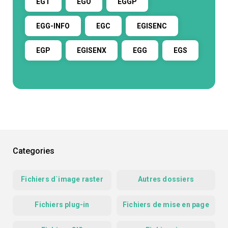
EGT
EGO
EGGP
EGG-INFO
EGC
EGISENC
EGP
EGISENX
EGG
EGS
Categories
Fichiers d`image raster
Autres dossiers
Fichiers plug-in
Fichiers de mise en page