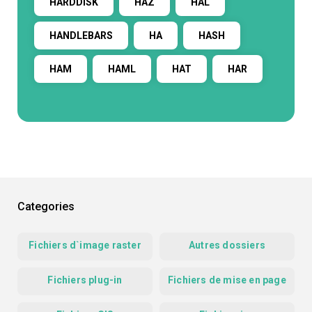
HARDDISK
HAZ
HAL
HANDLEBARS
HA
HASH
HAM
HAML
HAT
HAR
Categories
Fichiers d`image raster
Autres dossiers
Fichiers plug-in
Fichiers de mise en page