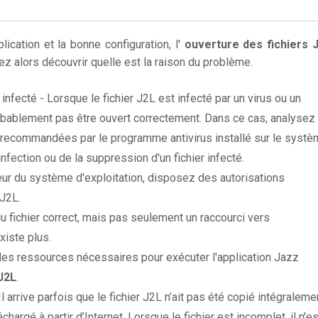
lication et la bonne configuration, l'
ouverture des fichiers 
z alors découvrir quelle est la raison du problème.
infecté - Lorsque le fichier J2L est infecté par un virus ou un
probablement pas être ouvert correctement. Dans ce cas, analysez 
 recommandées par le programme antivirus installé sur le systè
infection ou de la suppression d'un fichier infecté.
ateur du système d'exploitation, disposez des autorisations
 J2L.
du fichier correct, mais pas seulement un raccourci vers
xiste plus.
es ressources nécessaires pour exécuter l'application Jazz
 J2L
.
 Il arrive parfois que le fichier J2L n’ait pas été copié intégraleme
chargé à partir d’Internet. Lorsque le fichier est incomplet, il n'es