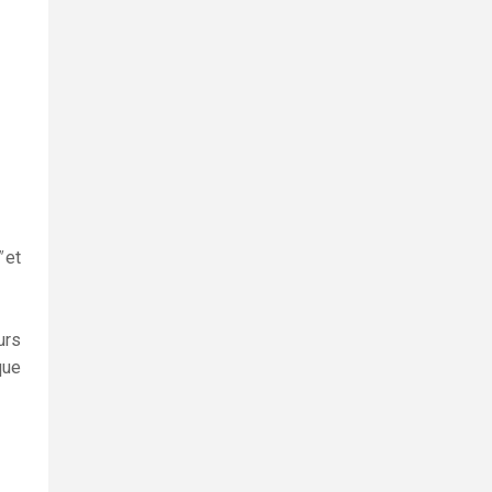
"
et
urs
que