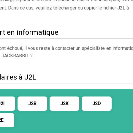
nt. Dans ce cas, veuillez télécharger ou copier le fichier J2L à
rt en informatique
t échoué, il vous reste à contacter un spécialiste en informati
Z JACKRABBIT 2.
laires à J2L
J2I
J2B
J2K
J2D
2E