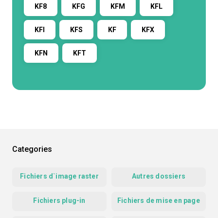
KF8
KFG
KFM
KFL
KFI
KFS
KF
KFX
KFN
KFT
Categories
Fichiers d`image raster
Autres dossiers
Fichiers plug-in
Fichiers de mise en page