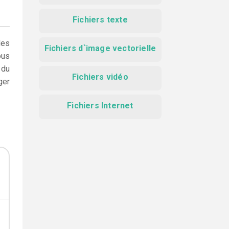
Fichiers texte
les
Fichiers d`image vectorielle
ous
 du
Fichiers vidéo
ger
Fichiers Internet