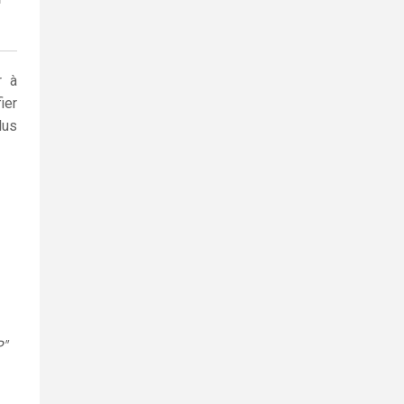
r à
ier
lus
P"