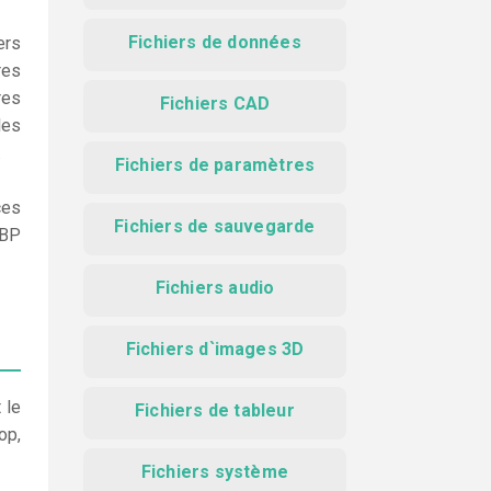
Fichiers de données
ers
res
res
Fichiers CAD
les
.
Fichiers de paramètres
ces
Fichiers de sauvegarde
MBP
Fichiers audio
Fichiers d`images 3D
 le
Fichiers de tableur
op,
Fichiers système