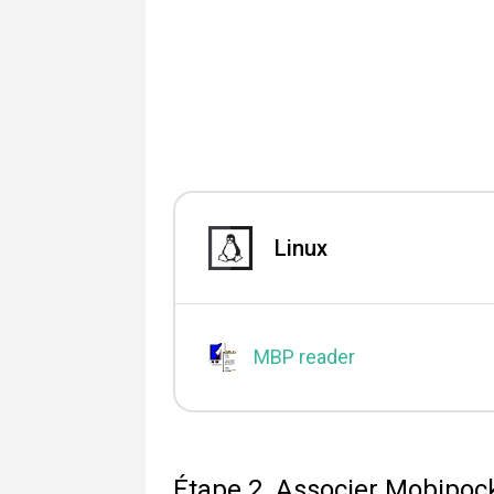
Linux
MBP reader
Étape 2. Associer Mobipock