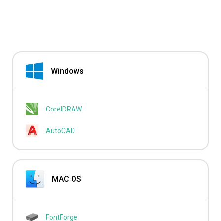
Windows
CorelDRAW
AutoCAD
MAC OS
FontForge