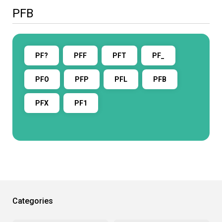
PFB
PF?
PFF
PFT
PF_
PFO
PFP
PFL
PFB
PFX
PF1
Categories