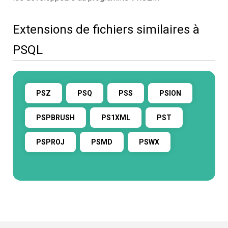
Extensions de fichiers similaires à
PSQL
PSZ
PSQ
PSS
PSION
PSPBRUSH
PS1XML
PST
PSPROJ
PSMD
PSWX