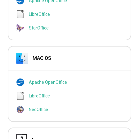
Apache OpenOffice
LibreOffice
StarOffice
MAC OS
Apache OpenOffice
LibreOffice
NeoOffice