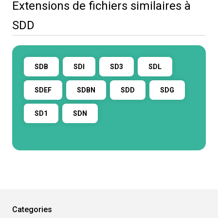
Extensions de fichiers similaires à
SDD
SDB
SDI
SD3
SDL
SDEF
SDBN
SDD
SDG
SD1
SDN
Categories