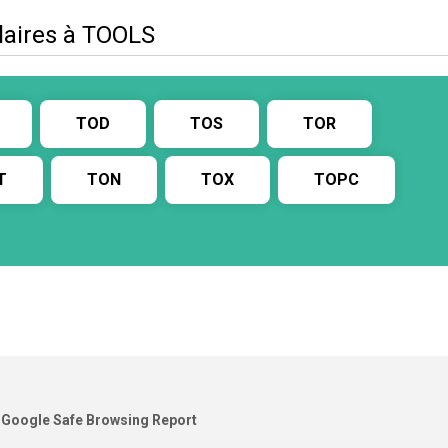
ilaires à TOOLS
TOD
TOS
TOR
T
TON
TOX
TOPC
Google Safe Browsing Report