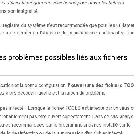
rs utiliser le programme sélectionné pour ouvrir les fichiers
ns son intégralité.
du registre du système n’est recommandée que pour les utilisate
ée à ce dernier en l’absence de connaissances suffisantes ris
es problèmes possibles liés aux fichiers
cation et la bonne configuration, l'
ouverture des fichiers TO
z alors découvrir quelle est la raison du problème.
 pas infecté - Lorsque le fichier TOOLS est infecté par un virus o
rra probablement pas être ouvert correctement. Dans ce cas, analy
sures recommandées par le programme antivirus installé sur le
 de la désinfection ou de la suppression d'un fichier infecté.