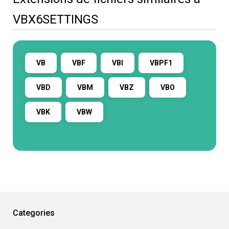
VBX6SETTINGS
VB
VBF
VBI
VBPF1
VBD
VBM
VBZ
VBO
VBK
VBW
Categories