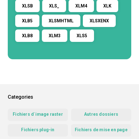
XLSB
XLS_
XLM4
XLK
XLB5
XLSMHTML
XLSXENX
XLB8
XLM3
XLS5
Categories
Fichiers d`image raster
Autres dossiers
Fichiers plug-in
Fichiers de mise en page