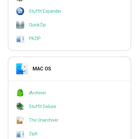
StuffIt Expander
QuickZip
PKZIP
MAC OS
iArchiver
StuffIt Deluxe
The Unarchiver
ZipIt