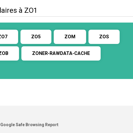
laires à ZO1
ZO7
ZO5
ZOM
ZOS
ZOB
ZONER-RAWDATA-CACHE
Google Safe Browsing Report